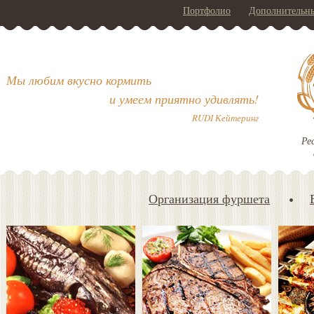
Портфолио
Дополнительны
Мы любим вкусно кормить
и умеем приятно удивлять!
RUDI Кейтеринг
Ре
Организация фуршета