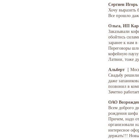
Сергиен Игорь
Хочу выразить 
Все прошло даже
Ольга, ИП Кар
Заказывали кофе
обойтись силами
заранее к нам в
Переговоры шли 
кофейную паузу
Латвии, тоже ду
Альберт
[ Моск
Свадьбу решили 
даже запаникова
позвонил в ком
Зачетно работает
ОАО Возрожде
Всем доброго дн
рождения шефа 
Причем, надо от
организовали н
интересное офор
держать!!! Новы