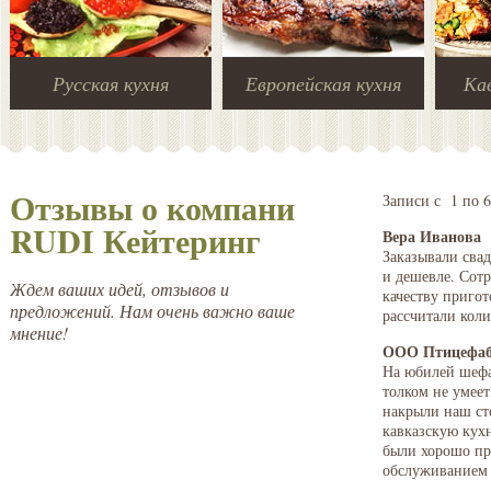
Русская кухня
Европейская кухня
Кав
Отзывы о компани
Записи с 1 по 6
RUDI Кейтеринг
Вера Иванова
[
Заказывали свад
и дешевле. Сот
Ждем ваших идей, отзывов и
качеству приго
предложений. Нам очень важно ваше
рассчитали коли
мнение!
ООО Птицефа
На юбилей шефа
толком не умеет
накрыли наш ст
кавказскую кухн
были хорошо про
обслуживанием 