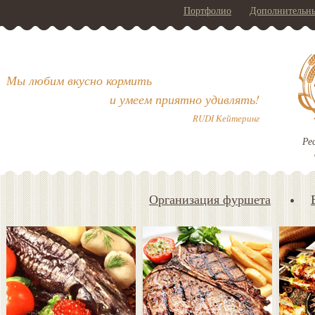
Портфолио
Дополнительны
Мы любим вкусно кормить
и умеем приятно удивлять!
RUDI Кейтеринг
Ре
Организация фуршета