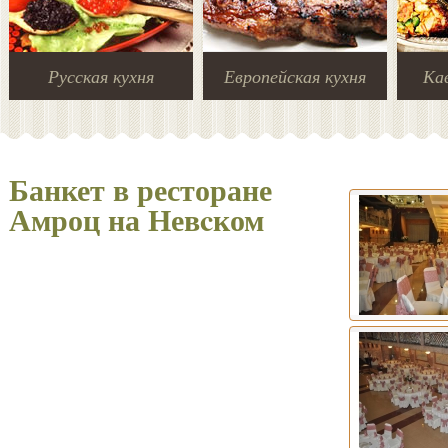
Русская кухня
Европейская кухня
Кав
Банкет в ресторане
Амроц на Невcком