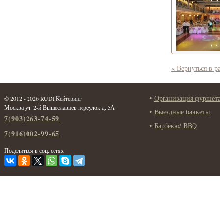
« Вернуться в р
Организация фуршет
© 2012 - 2026 RUDI Кейтеринг
Москва ул. 2-й Вышеславцев переулок д. 5А
Выездные банкеты
7(903)263-74-59
Барбекю/ BBQ
7(916)002-99-65
Поделиться в соц. сетях