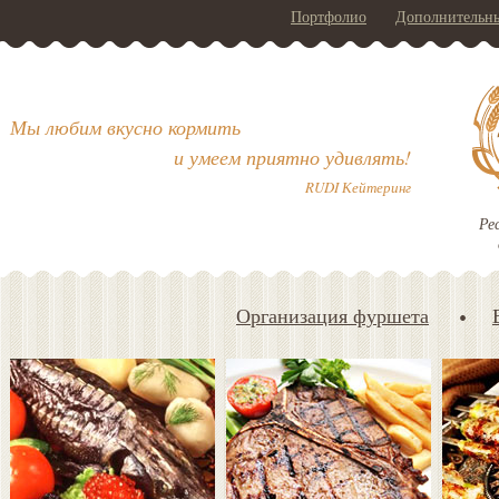
Портфолио
Дополнительны
Мы любим вкусно кормить
и умеем приятно удивлять!
RUDI Кейтеринг
Ре
Организация фуршета